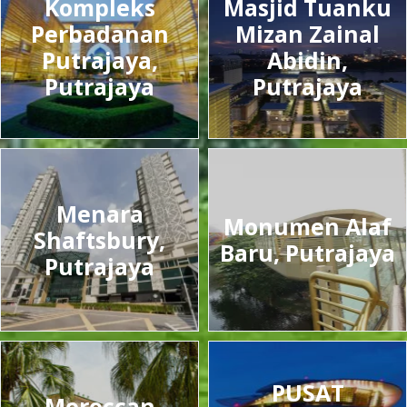
Kompleks
Masjid Tuanku
Perbadanan
Mizan Zainal
Putrajaya,
Abidin,
Putrajaya
Putrajaya
Menara
Monumen Alaf
Shaftsbury,
Baru, Putrajaya
Putrajaya
PUSAT
Moroccan