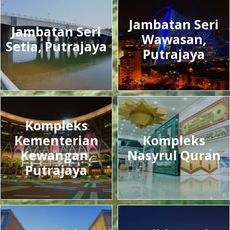
Jambatan Seri
Jambatan Seri
Wawasan,
Setia, Putrajaya
Putrajaya
Kompleks
Kementerian
Kompleks
Kewangan,
Nasyrul Quran
Putrajaya