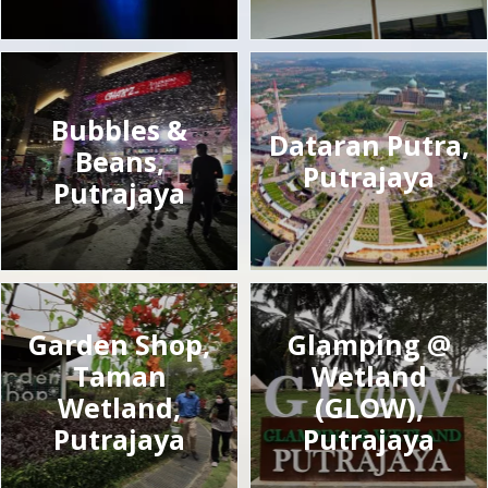
Bubbles &
Dataran Putra,
Beans,
Putrajaya
Putrajaya
Garden Shop,
Glamping @
Taman
Wetland
Wetland,
(GLOW),
Putrajaya
Putrajaya