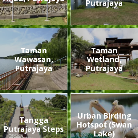
Putrajaya
Taman
Taman
Wawasan,
Wetland,
Putrajaya
Putrajaya
Urban Birding
Tangga
Hotspot (Swan
Putrajaya Steps
Lake)