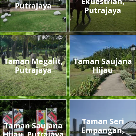
Ekuestrian,
Putrajaya
Putrajaya
Taman Megalit,
Taman Saujana
Putrajaya
Hijau
Taman Seri
Taman Saujana
Empangan,
Hijau, Putrajaya