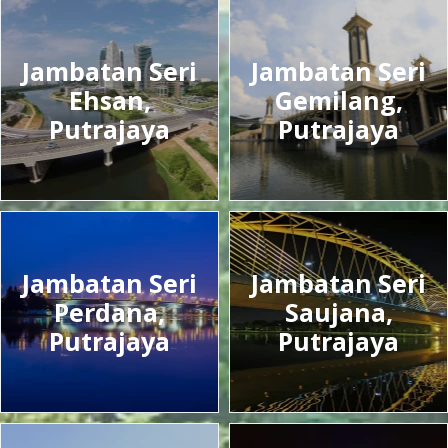
Jambatan Seri
Jambatan Seri
Ehsan,
Gemilang,
Putrajaya
Putrajaya
Jambatan Seri
Jambatan Seri
Perdana,
Saujana,
Putrajaya
Putrajaya