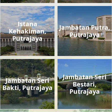
Istana
Jambatan Putra,
Kehakiman,
Putrajaya
Putrajaya
Jambatan Seri
Jambatan Seri
Bestari,
Bakti, Putrajaya
Putrajaya