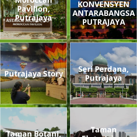
KONVENSYEN
Pavilion,
ANTARABANGSA
Putrajaya
PUTRAJAYA
Seri Perdana,
Putrajaya Story
Putrajaya
Taman
Taman Botani,