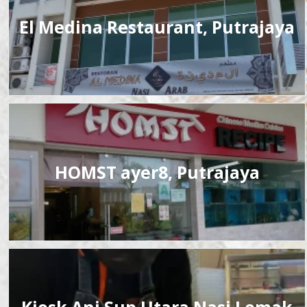
El Medina Restaurant, Putrajaya
HOMST ayer8, Putrajaya
Kiosk Ani Sup Utara Nasi Lemak