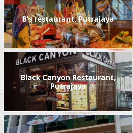
B's restaurant, Putrajaya
Black Canyon Restaurant,
Putrajaya