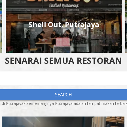
Makan Kitchen, Putrajaya
SENARAI SEMUA RESTORAN
SEARCH
 di Putrajaya? Sememangnya Putrajaya adalah tempat makan terbaik 