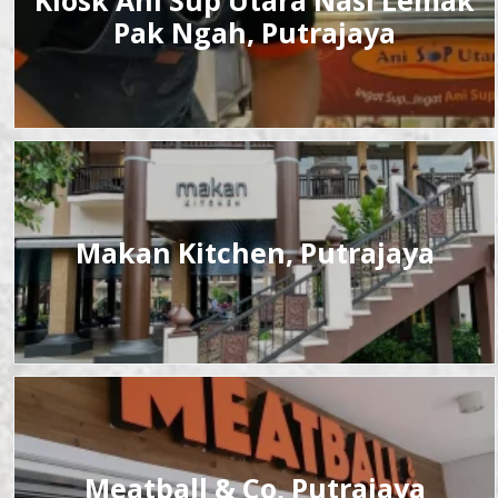
Pak Ngah, Putrajaya
Makan Kitchen, Putrajaya
Meatball & Co, Putrajaya